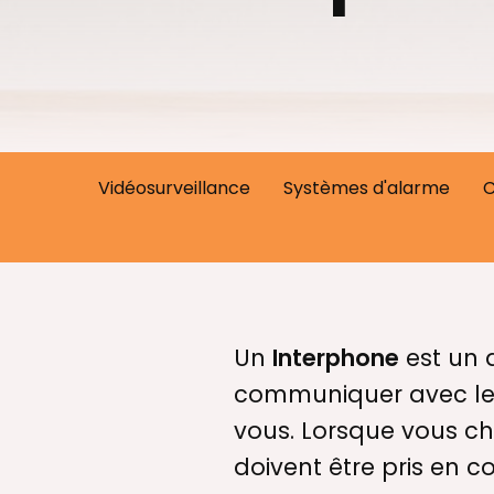
Vidéosurveillance
Systèmes d'alarme
C
Un
Interphone
est un d
communiquer avec les 
vous. Lorsque vous ch
doivent être pris en c