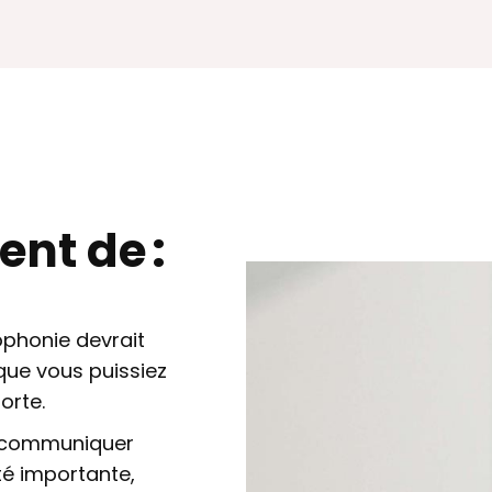
ent de :
phonie devrait
que vous puissiez
orte.
 communiquer
ité importante,