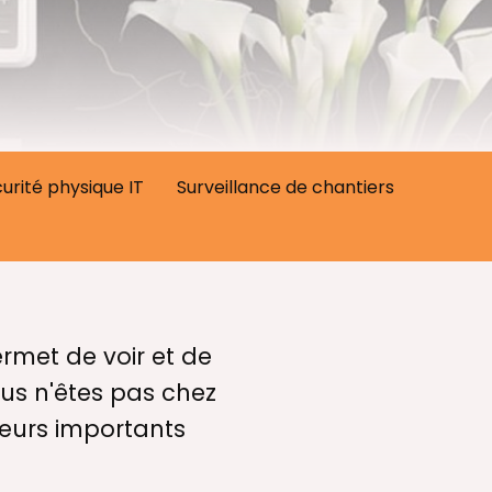
urité physique IT
Surveillance de chantiers
ermet de voir et de
us n'êtes pas chez
teurs importants