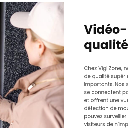
Vidéo-
qualit
Chez VigilZone,
de qualité supéri
importants. Nos s
se connectent p
et offrent une vu
détection de mou
pouvez surveille
visiteurs de n'i